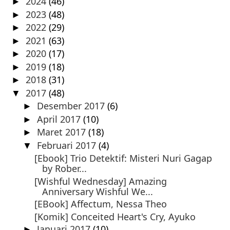
2024
(46)
►
2023
(48)
►
2022
(29)
►
2021
(63)
►
2020
(17)
►
2019
(18)
►
2018
(31)
►
2017
(48)
▼
Desember 2017
(6)
►
April 2017
(10)
►
Maret 2017
(18)
►
Februari 2017
(4)
▼
[Ebook] Trio Detektif: Misteri Nuri Gagap
by Rober...
[Wishful Wednesday] Amazing
Anniversary Wishful We...
[EBook] Affectum, Nessa Theo
[Komik] Conceited Heart's Cry, Ayuko
Januari 2017
(10)
►