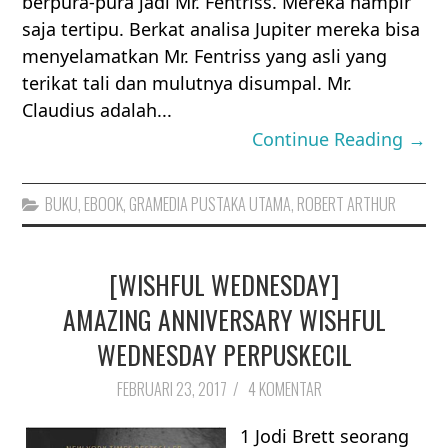
berpura-pura jadi Mr. Fentriss. Mereka hampir
saja tertipu. Berkat analisa Jupiter mereka bisa
menyelamatkan Mr. Fentriss yang asli yang
terikat tali dan mulutnya disumpal. Mr.
Claudius adalah...
Continue Reading →
BUKU
,
EBOOK
,
GRAMEDIA PUSTAKA UTAMA
,
ROBERT ARTHUR
[WISHFUL WEDNESDAY]
AMAZING ANNIVERSARY WISHFUL
WEDNESDAY PERPUSKECIL
FEBRUARI 23, 2017
/
4 KOMENTAR
1 Jodi Brett seorang