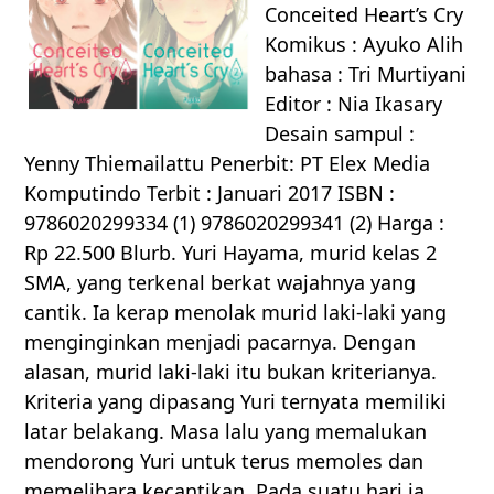
Conceited Heart’s Cry
Komikus : Ayuko Alih
bahasa : Tri Murtiyani
Editor : Nia Ikasary
Desain sampul :
Yenny Thiemailattu Penerbit: PT Elex Media
Komputindo Terbit : Januari 2017 ISBN :
9786020299334 (1) 9786020299341 (2) Harga :
Rp 22.500 Blurb. Yuri Hayama, murid kelas 2
SMA, yang terkenal berkat wajahnya yang
cantik. Ia kerap menolak murid laki-laki yang
menginginkan menjadi pacarnya. Dengan
alasan, murid laki-laki itu bukan kriterianya.
Kriteria yang dipasang Yuri ternyata memiliki
latar belakang. Masa lalu yang memalukan
mendorong Yuri untuk terus memoles dan
memelihara kecantikan. Pada suatu hari ia