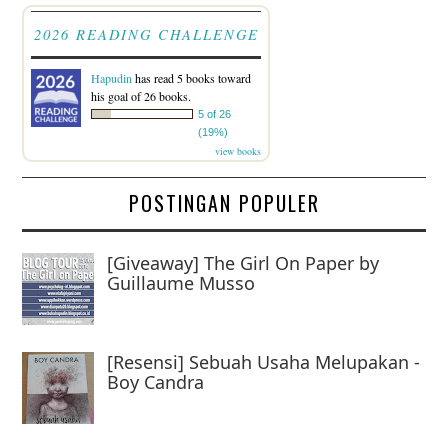
2026 READING CHALLENGE
Hapudin
has read 5 books toward
his goal of 26 books.
5 of 26
(19%)
view books
POSTINGAN POPULER
[Giveaway] The Girl On Paper by
Guillaume Musso
[Resensi] Sebuah Usaha Melupakan -
Boy Candra