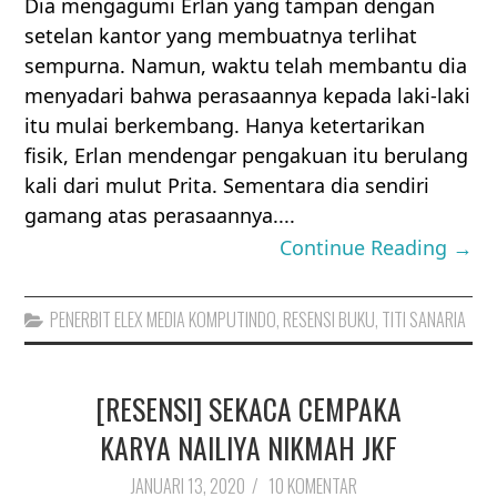
Dia mengagumi Erlan yang tampan dengan
setelan kantor yang membuatnya terlihat
sempurna. Namun, waktu telah membantu dia
menyadari bahwa perasaannya kepada laki-laki
itu mulai berkembang. Hanya ketertarikan
fisik, Erlan mendengar pengakuan itu berulang
kali dari mulut Prita. Sementara dia sendiri
gamang atas perasaannya....
Continue Reading →
PENERBIT ELEX MEDIA KOMPUTINDO
,
RESENSI BUKU
,
TITI SANARIA
[RESENSI] SEKACA CEMPAKA
KARYA NAILIYA NIKMAH JKF
JANUARI 13, 2020
/
10 KOMENTAR