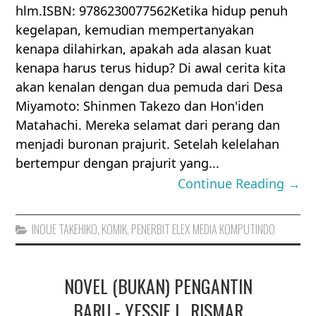
hlm.ISBN: 9786230077562Ketika hidup penuh
kegelapan, kemudian mempertanyakan
kenapa dilahirkan, apakah ada alasan kuat
kenapa harus terus hidup? Di awal cerita kita
akan kenalan dengan dua pemuda dari Desa
Miyamoto: Shinmen Takezo dan Hon'iden
Matahachi. Mereka selamat dari perang dan
menjadi buronan prajurit. Setelah kelelahan
bertempur dengan prajurit yang...
Continue Reading →
INOUE TAKEHIKO
,
KOMIK
,
PENERBIT ELEX MEDIA KOMPUTINDO
NOVEL (BUKAN) PENGANTIN
BARU - YESSIE L. RISMAR