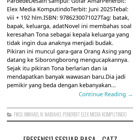
PardedeDesain sampul: Gofar AmarPenerbit:
Elex Media KomputindoTerbit: Juni 2025Tebal:
viii + 192 hlm.ISBN: 9786230071027Tag: batak,
bapak, keluarga, adatNovel ini membahas soal
keresahan Tona sebagai kepala keluarga yang
tidak ingin dua anaknya menjadi budak.
Pikiran ini muncul gara-gara Orang Asing yang
datang ke Siborongborong mengucapkannya.
Sejak itu pikiran Tona berlarian dan ia
mendapatkan banyak wawasan baru.Dia jadi
pemikir yang beda dengan kebanyakan...
Continue Reading →
FIKSI
,
MIKHAEL N. NAIBAHO
,
PENERBIT ELEX MEDIA KOMPUTINDO
[RESENSI] SESUAP RASA - CATZ