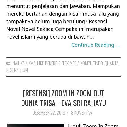
menuntut penjelasan dan jawaban. Mampukan
mereka bertahan dengan kisah masa lalu yang
tampaknya belum juga berujung? Resensi
Novel Novel Sekaca Cempaka ini merupakan
novel islami yang berada di bawah...
Continue Reading →
NAILIYA NIKMAH JKF
,
PENERBIT ELEX MEDIA KOMPUTINDO
,
QUANTA
,
RESENSI BUKU
[RESENSI] ZOOM IN ZOOM OUT
DUNIA TRISA - EVA SRI RAHAYU
DESEMBER 22, 2019
/
8 KOMENTAR
Judul: Zoom In Zoom