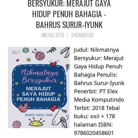
BERSYUKUR: MERAJUT GAYA
HIDUP PENUH BAHAGIA -
BAHRUS SURUR-IYUNK
MEI 09, 2018
/
3 KOMENTAR
Judul: Nikmatnya
Bersyukur: Merajut
Gaya Hidup Penuh
Bahagia Penulis:
Bahrus Surur-Iyunk
Penerbit: PT Elex
Media Komputindo
Terbit: 2018 Tebal
buku: xxii + 178
halaman ISBN:
9786020458601