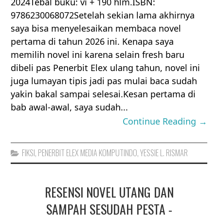
2024Tebal buku: vi + 190 hlm.ISBN:
9786230068072Setelah sekian lama akhirnya
saya bisa menyelesaikan membaca novel
pertama di tahun 2026 ini. Kenapa saya
memilih novel ini karena selain fresh baru
dibeli pas Penerbit Elex ulang tahun, novel ini
juga lumayan tipis jadi pas mulai baca sudah
yakin bakal sampai selesai.Kesan pertama di
bab awal-awal, saya sudah...
Continue Reading →
FIKSI
,
PENERBIT ELEX MEDIA KOMPUTINDO
,
YESSIE L. RISMAR
RESENSI NOVEL UTANG DAN
SAMPAH SESUDAH PESTA -