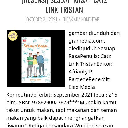
LINK TRISTAN
OKTOBER 21, 2021
/
TIDAK ADA KOMENTAR
gambar diunduh dari
gramedia.com,
dieditJudul: Sesuap
RasaPenulis: Catz
Link TristanEditor:
Afrianty P.
PardedePenerbit:
Elex Media
KomputindoTerbit: September 2021Tebal: 216
hlm.ISBN: 9786230027673***"Mungkin kamu
takut untuk makan, tapi makanan dan teman
makan yang baik dapat menghangatkan
jiwamu.” Ketiga bersaudara Wuddan seakan