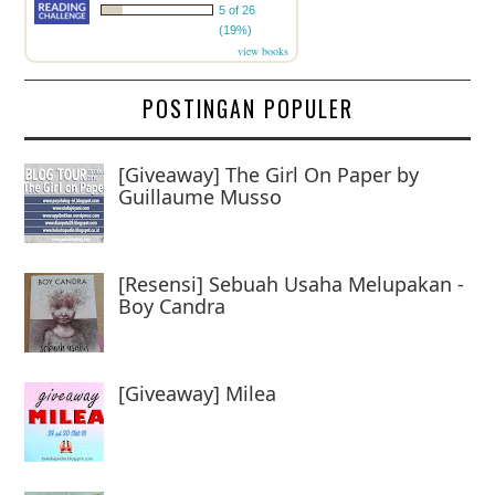
5 of 26
(19%)
view books
POSTINGAN POPULER
[Giveaway] The Girl On Paper by
Guillaume Musso
[Resensi] Sebuah Usaha Melupakan -
Boy Candra
[Giveaway] Milea