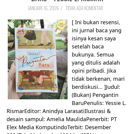
JANUARI 16, 2026
/
TIDAK ADA KOMENTAR
[ Ini bukan resensi,
ini jurnal baca yang
isinya kesan saya
setelah baca
bukunya. Semua
yang ditulis adalah
opini pribadi. Jika
tidak berkenan, mari
berdiskusi... ]Judul:
(Bukan) Pengantin
BaruPenulis: Yessie L.
RismarEditor: Anindya LarasatiIlustrasi &
desain sampul: Amelia MaulidaPenerbit: PT
Elex Media KomputindoTerbit: Desember