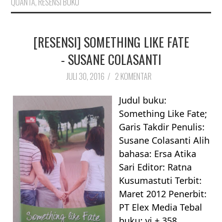
QUANTA
,
RESENSI BUKU
[RESENSI] SOMETHING LIKE FATE
- SUSANE COLASANTI
JULI 30, 2016
/
2 KOMENTAR
Judul buku:
Something Like Fate;
Garis Takdir Penulis:
Susane Colasanti Alih
bahasa: Ersa Atika
Sari Editor: Ratna
Kusumastuti Terbit:
Maret 2012 Penerbit:
PT Elex Media Tebal
buku: vi + 358