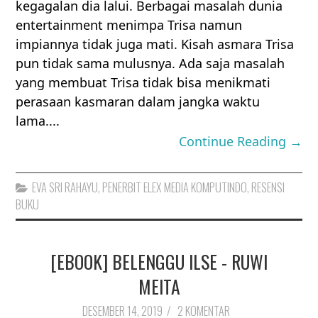
kegagalan dia lalui. Berbagai masalah dunia
entertainment menimpa Trisa namun
impiannya tidak juga mati. Kisah asmara Trisa
pun tidak sama mulusnya. Ada saja masalah
yang membuat Trisa tidak bisa menikmati
perasaan kasmaran dalam jangka waktu
lama....
Continue Reading →
EVA SRI RAHAYU
,
PENERBIT ELEX MEDIA KOMPUTINDO
,
RESENSI
BUKU
[EBOOK] BELENGGU ILSE - RUWI
MEITA
DESEMBER 14, 2019
/
2 KOMENTAR