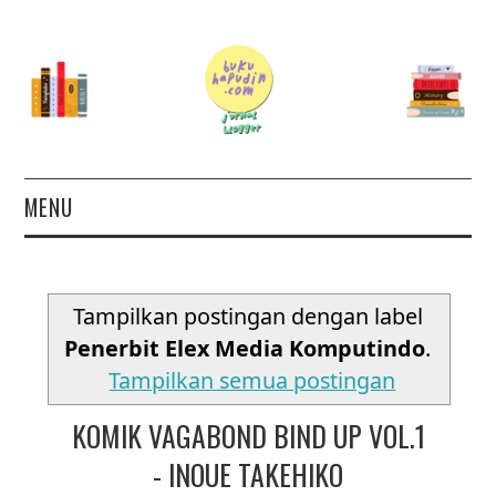
MENU
TERAS
Tampilkan postingan dengan label
AUTHOR
Penerbit Elex Media Komputindo
.
26 BOOKS FOR 2026
Tampilkan semua postingan
KOMIK VAGABOND BIND UP VOL.1
GOODREADS
- INOUE TAKEHIKO
BOOKS WISHLIST