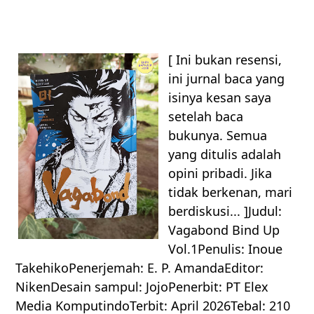
[ Ini bukan resensi,
ini jurnal baca yang
isinya kesan saya
setelah baca
bukunya. Semua
yang ditulis adalah
opini pribadi. Jika
tidak berkenan, mari
berdiskusi... ]Judul:
Vagabond Bind Up
Vol.1Penulis: Inoue
TakehikoPenerjemah: E. P. AmandaEditor:
NikenDesain sampul: JojoPenerbit: PT Elex
Media KomputindoTerbit: April 2026Tebal: 210