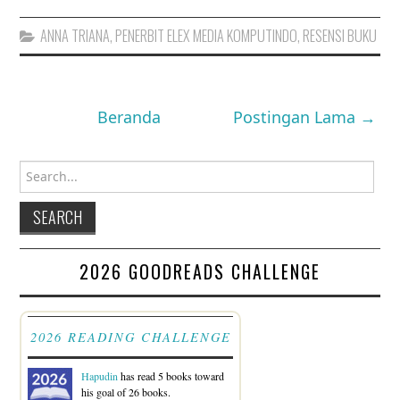
ANNA TRIANA
,
PENERBIT ELEX MEDIA KOMPUTINDO
,
RESENSI BUKU
Beranda
Postingan Lama →
Search for:
2026 GOODREADS CHALLENGE
2026 READING CHALLENGE
Hapudin
has read 5 books toward
his goal of 26 books.