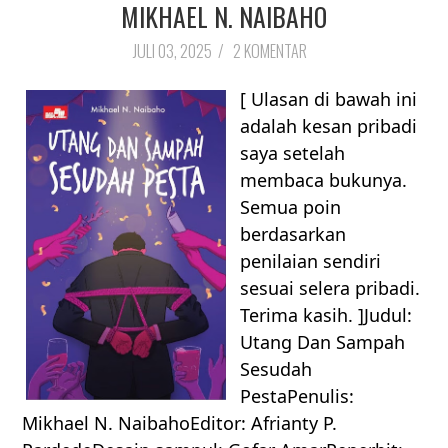
MIKHAEL N. NAIBAHO
JULI 03, 2025
/
2 KOMENTAR
[ Ulasan di bawah ini
adalah kesan pribadi
saya setelah
membaca bukunya.
Semua poin
berdasarkan
penilaian sendiri
sesuai selera pribadi.
Terima kasih. ]Judul:
Utang Dan Sampah
Sesudah
PestaPenulis:
Mikhael N. NaibahoEditor: Afrianty P.