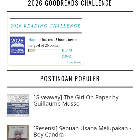
2026 GOODREADS CHALLENGE
2026 READING CHALLENGE
Hapudin
has read 5 books toward
his goal of 26 books.
5 of 26
(19%)
view books
POSTINGAN POPULER
[Giveaway] The Girl On Paper by
Guillaume Musso
[Resensi] Sebuah Usaha Melupakan -
Boy Candra