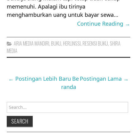
memenuhi. Apalagi ibu tirinya
menghamburkan uang untuk bayar sewa...
Continue Reading →
ARIA MEDIA MANDIRI
,
BUKU
,
HERLINSSI
,
RESENSI BUKU
,
SHIRA
MEDIA
← Postingan Lebih Baru
Be
Postingan Lama →
randa
Search for: