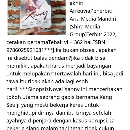
akhir:
ArreuviaPenerbit:
Aria Media Mandiri
(Shira Media
Group)Terbit: 2022,
cetakan pertamaTebal: vi + 362 hal.ISBN:
9786025921681***Jika bukan obsesi, apakah
ini disebut balas dendam?Jika tidak bisa
memiliki, apakah harus menjadi bayangan
untuk melupakan?"Tertawalah hari ini, bisa jadi
tawa itu tidak akan ada lagi esoh
hari!"***SinopsisNovel Xanny ini menceritakan
tokoh utama seorang gadis bernama Kang
Seulji yang mesti bekerja keras untuk
menghidupi dirinya dan ibu tirinya setelah
ayahnya dipenjara dengan kasus korupsi. Ia
bekerja siang malam tapi tetap tidak cukup