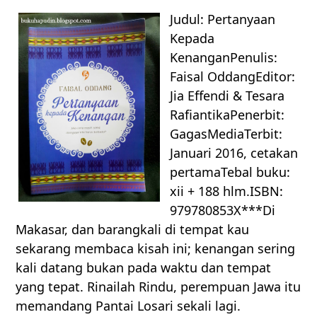
Judul: Pertanyaan
Kepada
KenanganPenulis:
Faisal OddangEditor:
Jia Effendi & Tesara
RafiantikaPenerbit:
GagasMediaTerbit:
Januari 2016, cetakan
pertamaTebal buku:
xii + 188 hlm.ISBN:
979780853X***Di
Makasar, dan barangkali di tempat kau
sekarang membaca kisah ini; kenangan sering
kali datang bukan pada waktu dan tempat
yang tepat. Rinailah Rindu, perempuan Jawa itu
memandang Pantai Losari sekali lagi.