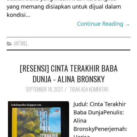
yang memang disiapkan untuk dijual dalam
kondisi...
Continue Reading →
ARTIKEL
[RESENSI] CINTA TERAKHIR BABA
DUNJA - ALINA BRONSKY
SEPTEMBER 18, 2021
/
TIDAK ADA KOMENTAR
Judul: Cinta Terakhir
Baba DunjaPenulis:
Alina
BronskyPenerjemah:
Harisa