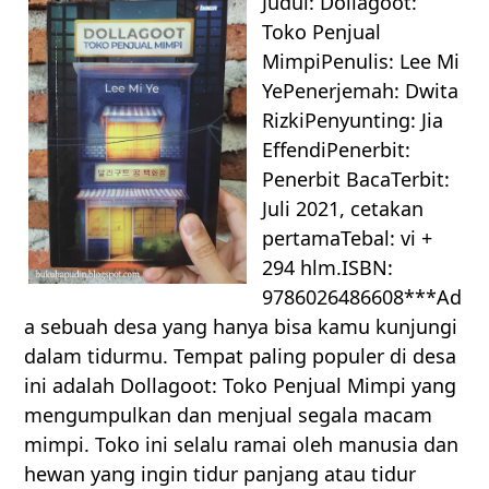
Judul: Dollagoot:
Toko Penjual
MimpiPenulis: Lee Mi
YePenerjemah: Dwita
RizkiPenyunting: Jia
EffendiPenerbit:
Penerbit BacaTerbit:
Juli 2021, cetakan
pertamaTebal: vi +
294 hlm.ISBN:
9786026486608***Ad
a sebuah desa yang hanya bisa kamu kunjungi
dalam tidurmu. Tempat paling populer di desa
ini adalah Dollagoot: Toko Penjual Mimpi yang
mengumpulkan dan menjual segala macam
mimpi. Toko ini selalu ramai oleh manusia dan
hewan yang ingin tidur panjang atau tidur