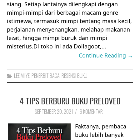
siang. Setiap lantainya dilengkapi dengan
mimpi-mimpi dari berbagai macam genre
istimewa, termasuk mimpi tentang masa kecil,
perjalanan menyenangkan, melahap makanan
lezat, hingga mimpi buruk dan mimpi
misterius.Di toko ini ada Dollagoot,...
Continue Reading →
LEE MI YE
,
PENERBIT BACA
,
RESENSI BUKU
4 TIPS BERBURU BUKU PRELOVED
SEPTEMBER 20, 2021
/
6 KOMENTAR
Faktanya, pembaca
buku lebih banyak