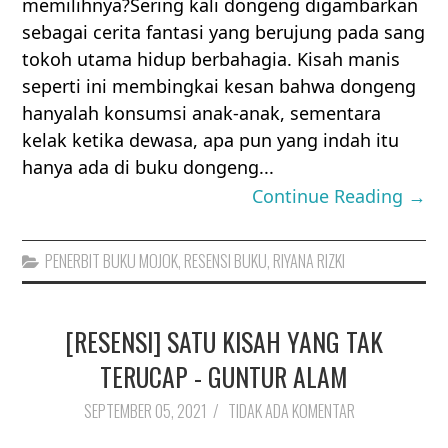
memilihnya?Sering kali dongeng digambarkan
sebagai cerita fantasi yang berujung pada sang
tokoh utama hidup berbahagia. Kisah manis
seperti ini membingkai kesan bahwa dongeng
hanyalah konsumsi anak-anak, sementara
kelak ketika dewasa, apa pun yang indah itu
hanya ada di buku dongeng...
Continue Reading →
PENERBIT BUKU MOJOK
,
RESENSI BUKU
,
RIYANA RIZKI
[RESENSI] SATU KISAH YANG TAK
TERUCAP - GUNTUR ALAM
SEPTEMBER 05, 2021
/
TIDAK ADA KOMENTAR