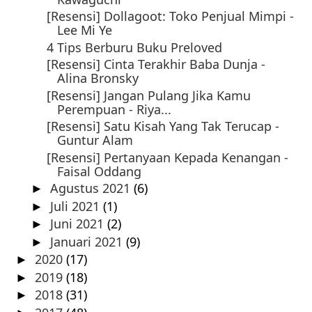
[Resensi] Dollagoot: Toko Penjual Mimpi -
Lee Mi Ye
4 Tips Berburu Buku Preloved
[Resensi] Cinta Terakhir Baba Dunja -
Alina Bronsky
[Resensi] Jangan Pulang Jika Kamu
Perempuan - Riya...
[Resensi] Satu Kisah Yang Tak Terucap -
Guntur Alam
[Resensi] Pertanyaan Kepada Kenangan -
Faisal Oddang
Agustus 2021
(6)
►
Juli 2021
(1)
►
Juni 2021
(2)
►
Januari 2021
(9)
►
2020
(17)
►
2019
(18)
►
2018
(31)
►