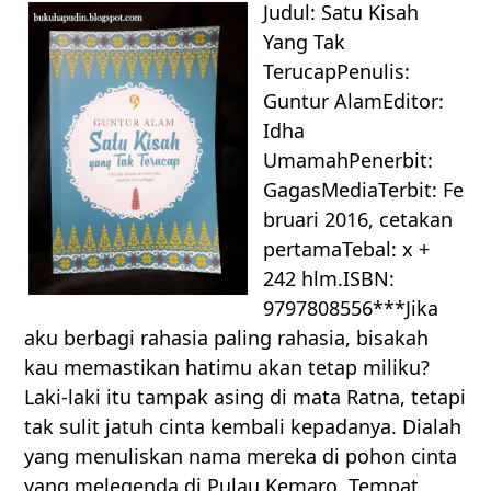
Judul: Satu Kisah
Yang Tak
TerucapPenulis:
Guntur AlamEditor:
Idha
UmamahPenerbit:
GagasMediaTerbit: Fe
bruari 2016, cetakan
pertamaTebal: x +
242 hlm.ISBN:
9797808556***Jika
aku berbagi rahasia paling rahasia, bisakah
kau memastikan hatimu akan tetap miliku?
Laki-laki itu tampak asing di mata Ratna, tetapi
tak sulit jatuh cinta kembali kepadanya. Dialah
yang menuliskan nama mereka di pohon cinta
yang melegenda di Pulau Kemaro. Tempat