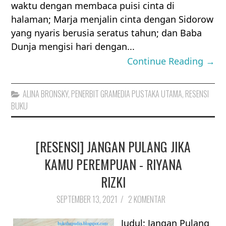
waktu dengan membaca puisi cinta di
halaman; Marja menjalin cinta dengan Sidorow
yang nyaris berusia seratus tahun; dan Baba
Dunja mengisi hari dengan...
Continue Reading →
ALINA BRONSKY
,
PENERBIT GRAMEDIA PUSTAKA UTAMA
,
RESENSI
BUKU
[RESENSI] JANGAN PULANG JIKA
KAMU PEREMPUAN - RIYANA
RIZKI
SEPTEMBER 13, 2021
/
2 KOMENTAR
Judul: Jangan Pulang