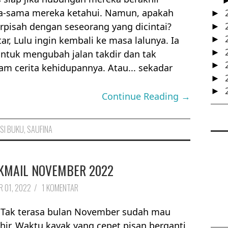
a-sama mereka ketahui. Namun, apakah
►
erpisah dengan seseorang yang dicintai?
►
ar, Lulu ingin kembali ke masa lalunya. Ia
►
►
ntuk mengubah jalan takdir dan tak
►
 cerita kehidupannya. Atau... sekadar
►
►
Continue Reading →
SI BUKU
,
SAUFINA
KMAIL NOVEMBER 2022
 01, 2022
/
1 KOMENTAR
 Tak terasa bulan November sudah mau
hir. Waktu kayak yang cepet pisan berganti