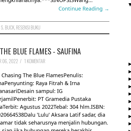
mengkhianatinya.***SINOPSISWang...
Continue Reading →
 S. BUCK
,
RESENSI BUKU
THE BLUE FLAMES - SAUFINA
 06, 2022
/
1 KOMENTAR
: Chasing The Blue FlamesPenulis:
naPenyunting: Raya Fitrah & Irna
nasariDesain sampul: IG
rjamilPenerbit: PT Gramedia Pustaka
Terbit: Agustus 2022Tebal: 304 hlm.ISBN:
20664538Dalu 'Lulu' Aksara Latif sadar, dia
amar tidak seharusnya menjalin hubungan.
 siap jika hubungan mereka berakhir