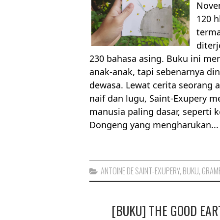
Novem
120 h
terma
diter
230 bahasa asing. Buku ini me
anak-anak, tapi sebenarnya di
dewasa. Lewat cerita seorang
naif dan lugu, Saint-Exupery 
manusia paling dasar, seperti 
Dongeng yang mengharukan...
ANTOINE DE SAINT-EXUPERY
,
BUKU
,
GRAME
[BUKU] THE GOOD EART