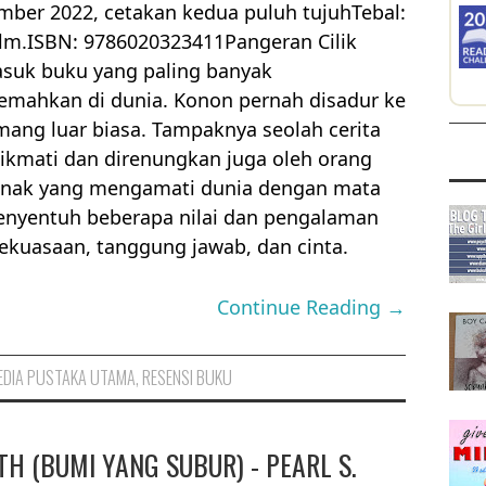
ber 2022, cetakan kedua puluh tujuhTebal:
lm.ISBN: 9786020323411Pangeran Cilik
suk buku yang paling banyak
jemahkan di dunia. Konon pernah disadur ke
mang luar biasa. Tampaknya seolah cerita
nikmati dan direnungkan juga oleh orang
 anak yang mengamati dunia dengan mata
menyentuh beberapa nilai dan pengalaman
kekuasaan, tanggung jawab, dan cinta.
Continue Reading →
DIA PUSTAKA UTAMA
,
RESENSI BUKU
H (BUMI YANG SUBUR) - PEARL S.