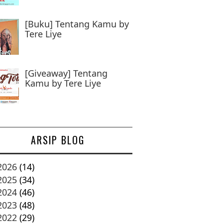
[Buku] Tentang Kamu by
Tere Liye
[Giveaway] Tentang
Kamu by Tere Liye
ARSIP BLOG
2026
(14)
2025
(34)
2024
(46)
2023
(48)
2022
(29)