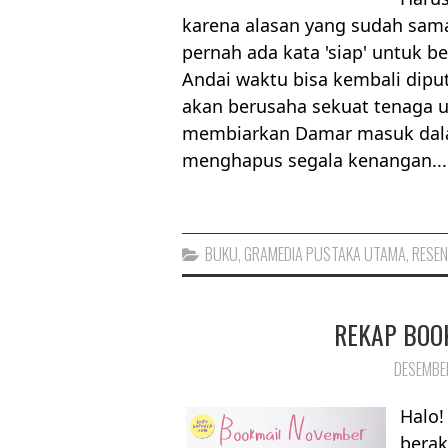
karena alasan yang sudah sam
pernah ada kata 'siap' untuk b
Andai waktu bisa kembali diput
akan berusaha sekuat tenaga u
membiarkan Damar masuk dalam
menghapus segala kenangan...
BUKU
,
GRAMEDIA PUSTAKA UTAMA
,
RESEN
REKAP BOO
DESEMBER
Halo!
berak