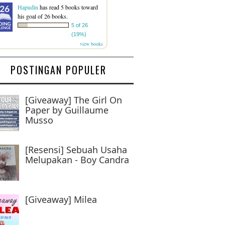
Hapudin
has read 5 books toward
his goal of 26 books.
5 of 26
(19%)
view books
POSTINGAN POPULER
[Giveaway] The Girl On
Paper by Guillaume
Musso
[Resensi] Sebuah Usaha
Melupakan - Boy Candra
[Giveaway] Milea