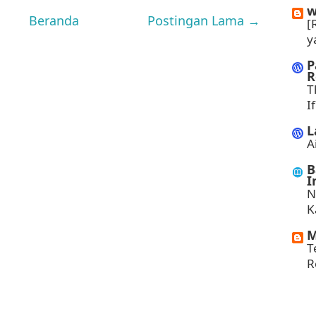
w
Beranda
Postingan Lama →
[
y
P
R
T
I
L
A
B
I
N
K
M
T
R