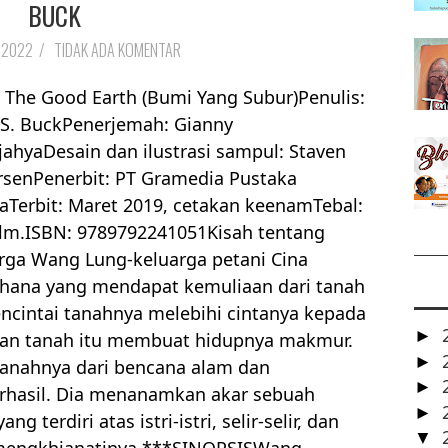
BUCK
 2022
/
TIDAK ADA KOMENTAR
: The Good Earth (Bumi Yang Subur)Penulis:
 S. BuckPenerjemah: Gianny
jahyaDesain dan ilustrasi sampul: Staven
senPenerbit: PT Gramedia Pustaka
Terbit: Maret 2019, cetakan keenamTebal:
lm.ISBN: 9789792241051Kisah tentang
rga Wang Lung-keluarga petani Cina
hana yang mendapat kemuliaan dari tanah
cintai tanahnya melebihi cintanya kepada
►
Dan tanah itu membuat hidupnya makmur.
►
nahnya dari bencana alam dan
►
erhasil. Dia menanamkan akar sebuah
►
g terdiri atas istri-istri, selir-selir, dan
▼