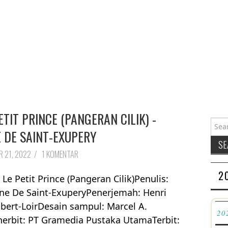
ETIT PRINCE (PANGERAN CILIK) -
Searc
 DE SAINT-EXUPERY
 21, 2022
/
1 KOMENTAR
2
: Le Petit Prince (Pangeran Cilik)Penulis:
ne De Saint-ExuperyPenerjemah: Henri
ert-LoirDesain sampul: Marcel A.
20
erbit: PT Gramedia Pustaka UtamaTerbit: