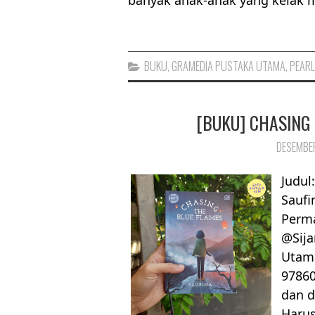
banyak anak-anak yang kelak 
BUKU
,
GRAMEDIA PUSTAKA UTAMA
,
PEARL
[BUKU] CHASING 
DESEMBER
Judul
Saufi
Perma
@Sija
Utama
97860
dan d
Harus