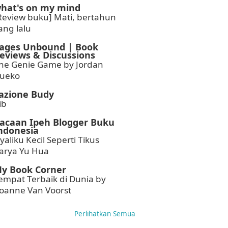
hat's on my mind
Review buku] Mati, bertahun
ang lalu
ages Unbound | Book
eviews & Discussions
he Genie Game by Jordan
fueko
azione Budy
ib
acaan Ipeh Blogger Buku
ndonesia
yaliku Kecil Seperti Tikus
arya Yu Hua
y Book Corner
empat Terbaik di Dunia by
oanne Van Voorst
Perlihatkan Semua