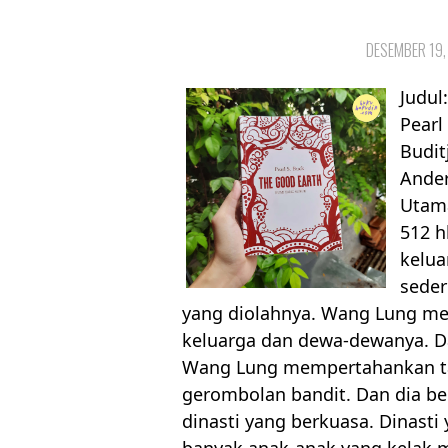
DESEMBER 19,
Judul
Pearl
Budit
Ander
Utama
512 h
kelua
seder
yang diolahnya. Wang Lung men
keluarga dan dewa-dewanya. 
Wang Lung mempertahankan ta
gerombolan bandit. Dan dia b
dinasti yang berkuasa. Dinasti yan