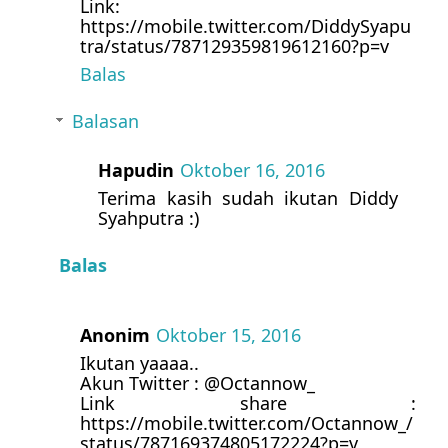
Link:
https://mobile.twitter.com/DiddySyapu
tra/status/787129359819612160?p=v
Balas
Balasan
Hapudin
Oktober 16, 2016
Terima kasih sudah ikutan Diddy
Syahputra :)
Balas
Anonim
Oktober 15, 2016
Ikutan yaaaa..
Akun Twitter : @Octannow_
Link share :
https://mobile.twitter.com/Octannow_/
status/787169374805172224?p=v