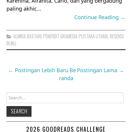
Karenina, Alranita, Carlo, dan yang bergabung
paling akhir,...
Continue Reading →
ALMIRA BASTARI
,
PENERBIT GRAMEDIA PUSTAKA UTAMA
,
RESENSI
BUKU
← Postingan Lebih Baru
Be
Postingan Lama →
randa
Search for:
2026 GOODREADS CHALLENGE