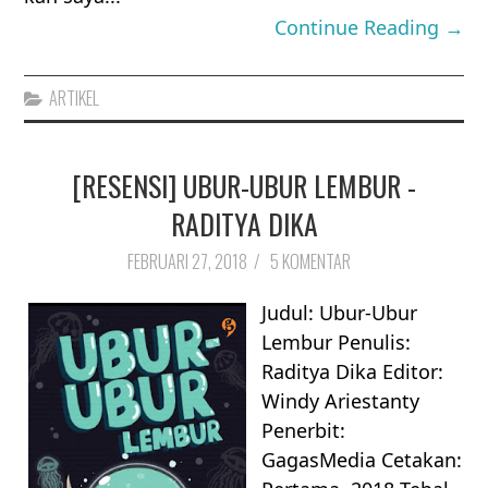
Continue Reading →
ARTIKEL
[RESENSI] UBUR-UBUR LEMBUR -
RADITYA DIKA
FEBRUARI 27, 2018
/
5 KOMENTAR
Judul: Ubur-Ubur
Lembur Penulis:
Raditya Dika Editor:
Windy Ariestanty
Penerbit:
GagasMedia Cetakan: