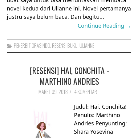
buat saya untuk bisa menuntaskan membaca
novel kedua dari Ulianne ini. Novel pertamanya
justru saya belum baca. Dan begitu...
Continue Reading →
PENERBIT GRASINDO
,
RESENSI BUKU
,
ULIANNE
[RESENSI] HAI, CONCHITA -
MARTHINO ANDRIES
MARET 09, 2018
/
4 KOMENTAR
Judul: Hai, Conchita!
Penulis: Marthino
Andries Penyunting:
Shara Yosevina