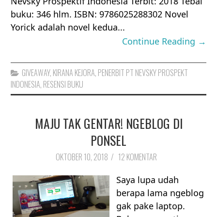
Nevsky Prospektif Indonesia Terbit: 2018 Tebal
buku: 346 hlm. ISBN: 9786025288302 Novel
Yorick adalah novel kedua...
Continue Reading →
GIVEAWAY
,
KIRANA KEJORA
,
PENERBIT PT NEVSKY PROSPEKT
INDONESIA
,
RESENSI BUKU
MAJU TAK GENTAR! NGEBLOG DI
PONSEL
OKTOBER 10, 2018
/
12 KOMENTAR
Saya lupa udah
berapa lama ngeblog
gak pake laptop.