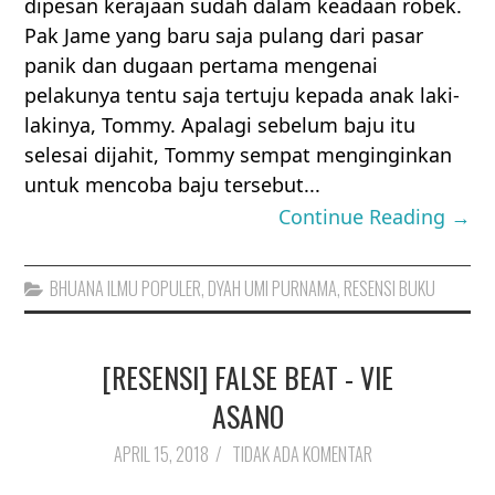
dipesan kerajaan sudah dalam keadaan robek.
Pak Jame yang baru saja pulang dari pasar
panik dan dugaan pertama mengenai
pelakunya tentu saja tertuju kepada anak laki-
lakinya, Tommy. Apalagi sebelum baju itu
selesai dijahit, Tommy sempat menginginkan
untuk mencoba baju tersebut...
Continue Reading →
BHUANA ILMU POPULER
,
DYAH UMI PURNAMA
,
RESENSI BUKU
[RESENSI] FALSE BEAT - VIE
ASANO
APRIL 15, 2018
/
TIDAK ADA KOMENTAR