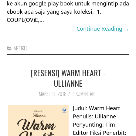
ke akun google play book untuk mengintip ada
ebook apa saja yang saya koleksi. 1.
COUPL(OV)E,...
Continue Reading →
ARTIKEL
[RESENSI] WARM HEART -
ULLIANNE
MARET 11, 2018
/
1 KOMENTAR
Judul: Warm Heart
Penulis: Ullianne
Penyunting: Tim
Editor Fiksi Penerbit: