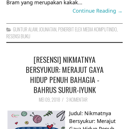
Bram yang merupakan kakak...
Continue Reading →
GUNTUR ALAM
,
JOUNATAN
,
PENERBIT ELEX MEDIA KOMPUTINDO
,
RESENSI BUKU
[RESENSI] NIKMATNYA
BERSYUKUR: MERAJUT GAYA
HIDUP PENUH BAHAGIA -
BAHRUS SURUR-IYUNK
MEI 09, 2018
/
3 KOMENTAR
Judul: Nikmatnya
Bersyukur: Merajut
Gaya Hidup Penuh