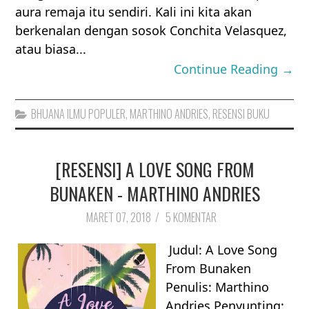
aura remaja itu sendiri. Kali ini kita akan
berkenalan dengan sosok Conchita Velasquez,
atau biasa...
Continue Reading →
BHUANA ILMU POPULER
,
MARTHINO ANDRIES
,
RESENSI BUKU
[RESENSI] A LOVE SONG FROM
BUNAKEN - MARTHINO ANDRIES
MARET 07, 2018
/
5 KOMENTAR
Judul: A Love Song
From Bunaken
Penulis: Marthino
Andries Penyunting: