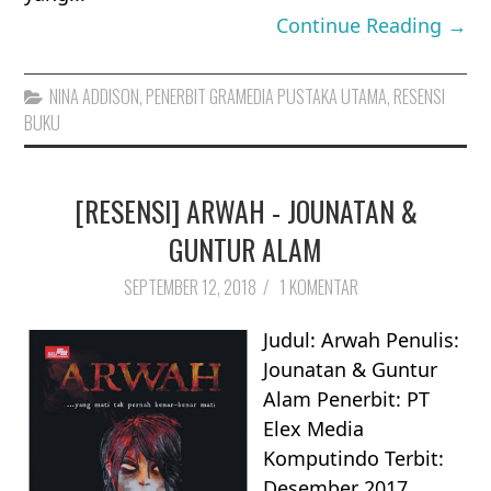
Continue Reading →
NINA ADDISON
,
PENERBIT GRAMEDIA PUSTAKA UTAMA
,
RESENSI
BUKU
[RESENSI] ARWAH - JOUNATAN &
GUNTUR ALAM
SEPTEMBER 12, 2018
/
1 KOMENTAR
Judul: Arwah Penulis:
Jounatan & Guntur
Alam Penerbit: PT
Elex Media
Komputindo Terbit:
Desember 2017