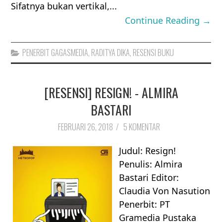
Sifatnya bukan vertikal,...
Continue Reading →
PENERBIT GAGASMEDIA
,
RADITYA DIKA
,
RESENSI BUKU
[RESENSI] RESIGN! - ALMIRA
BASTARI
FEBRUARI 26, 2018
/
5 KOMENTAR
Judul: Resign!
Penulis: Almira
Bastari Editor:
Claudia Von Nasution
Penerbit: PT
Gramedia Pustaka