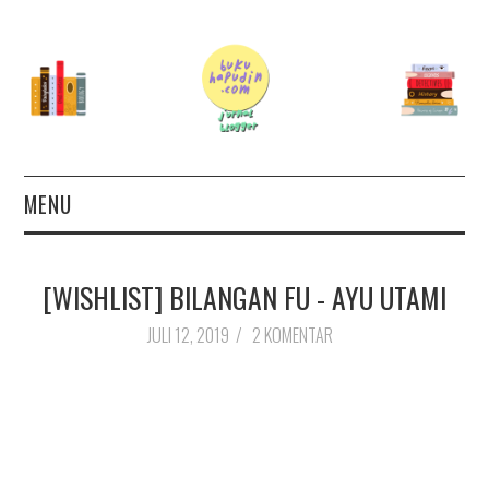
MENU
TERAS
[WISHLIST] BILANGAN FU - AYU UTAMI
AUTHOR
JULI 12, 2019
/
2 KOMENTAR
26 BOOKS FOR 2026
GOODREADS
BOOKS WISHLIST