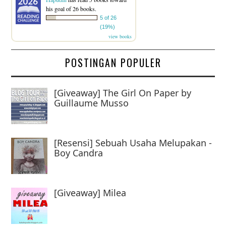
his goal of 26 books.
5 of 26
(19%)
view books
POSTINGAN POPULER
[Giveaway] The Girl On Paper by
Guillaume Musso
[Resensi] Sebuah Usaha Melupakan -
Boy Candra
[Giveaway] Milea